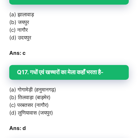
(a) झालावाड़
(b) जयपुर
(c) नागौर
(d) उदयपुर
Ans: c
Q17. गधों एवं खच्चरों का मेला कहाँ भरता है-
(a) गोगामेड़ी (हनुमानगढ़)
(b) तिलवाड़ा (बाड़मेर)
(c) परबतसर (नागौर)
(d) लुणियावास (जयपुर)
Ans: d