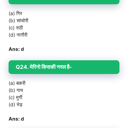
(a) गिर
(b) सांचोरी
(c) राठी
(d) नागौरी
Ans: d
Q24. मेरिनो किसकी नस्ल है-
(a) बकरी
(b) गाय
(c) मुर्गी
(d) भेड़
Ans: d