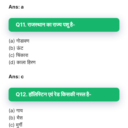
Ans: a
Q11. राजस्थान का राज्य पशु है-
(a) गोडावण
(b) ऊंट
(c) चिंकारा
(d) काला हिरण
Ans: c
Q12. हाॅलिस्टिन एवं रेड किसकी नस्ल है-
(a) गाय
(b) भैस
(c) मुर्गी