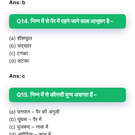
Ans: b
Q14. निम्न में से पैर में पहने जाने वाला आभूषण है –
(a) शीशफूल
(b) चंद्रहार
(c) टणका
(d) सटका
Ans: c
Q15. निम्न में से कौनसी युग्म असगत हैं –
(a) पागपान – पैर की अंगुली
(b) घुंघरू – पैर में
(c) भुजबन्द – नाक में
(d) अंगीदिया – कान में