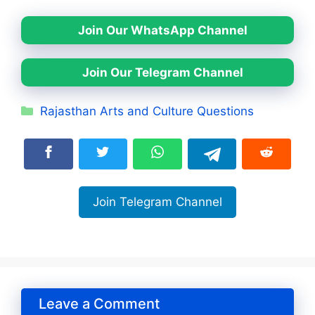
Join Our WhatsApp Channel
Join Our Telegram Channel
Categories
Rajasthan Arts and Culture Questions
Join Telegram Channel
Leave a Comment